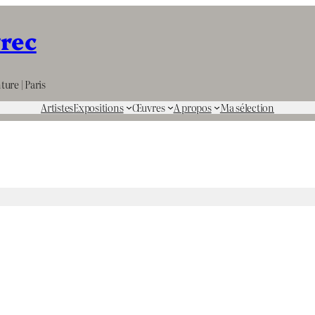
rrec
ture | Paris
Artistes
Expositions
Œuvres
A propos
Ma sélection