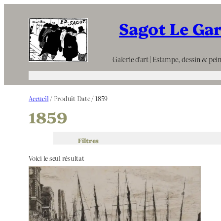
Aller
Sagot Le Ga
au
contenu
Galerie d’art | Estampe, dessin & pein
Accueil
/ Produit Date / 1859
1859
Filtres
Voici le seul résultat