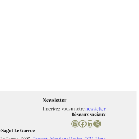
Newsletter
Inscrivez-vous à notre
newsletter
Réseaux sociaux
Instagram
Facebook
LinkedIn
X
 Sagot Le Garrec
Le Garrec | 2025 |
Contact
|
Mentions légales
|
CGV
|
Liens