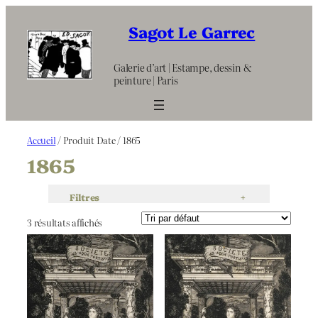
Aller
au
Sagot Le Garrec
contenu
Galerie d’art | Estampe, dessin &
peinture | Paris
Accueil
/ Produit Date / 1865
1865
Filtres
+
3 résultats affichés