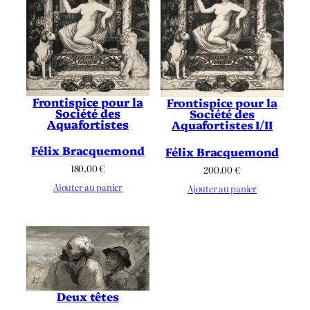
Frontispice pour la
Frontispice pour la
Société des
Société des
Aquafortistes
Aquafortistes I/II
Félix Bracquemond
Félix Bracquemond
180.00
€
200.00
€
Ajouter au panier
Ajouter au panier
Deux têtes