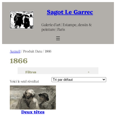
Aller
au
Sagot Le Garrec
contenu
Galerie d’art | Estampe, dessin &
peinture | Paris
Accueil
/ Produit Date / 1866
1866
Filtres
+
Voici le seul résultat
Deux têtes