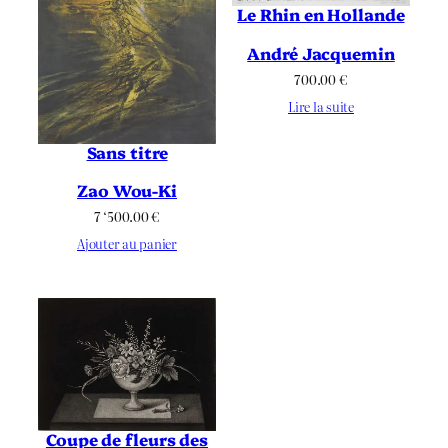
Le Rhin en Hollande
André Jacquemin
700.00
€
Lire la suite
Sans titre
Zao Wou-Ki
7 ‘500.00
€
Ajouter au panier
Coupe de fleurs des