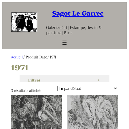
Aller
au
Sagot Le Garrec
contenu
Galerie d’art | Estampe, dessin &
peinture | Paris
Accueil
/ Produit Date / 1971
1971
Filtres
+
3 résultats affichés