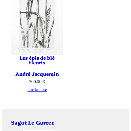
Les épis de blé
fleuris
André Jacquemin
300.00
€
Lire la suite
Sagot Le Garrec