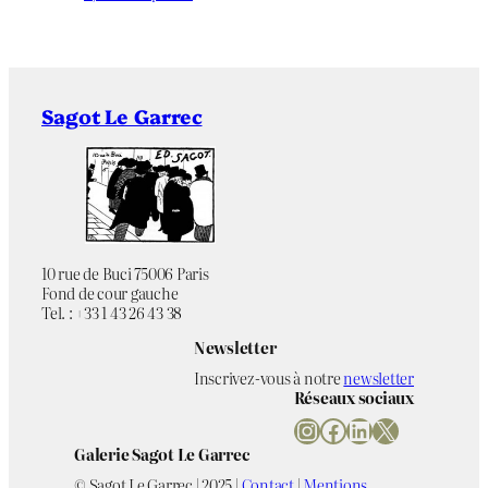
Sagot Le Garrec
10 rue de Buci 75006 Paris
Fond de cour gauche
Tel. : +33 1 43 26 43 38
Newsletter
Inscrivez-vous à notre
newsletter
Réseaux sociaux
Instagram
Facebook
LinkedIn
X
Galerie Sagot Le Garrec
© Sagot Le Garrec | 2025 |
Contact
|
Mentions