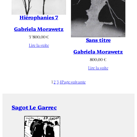
Hiérophanies 7
Gabriela Morawetz
3 ‘800.00
€
Sans titre
Lire la suite
Gabriela Morawetz
800.00
€
Lire la suite
1
2
3
4
Page suivante
Sagot Le Garrec