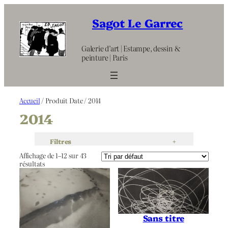
Aller
au
Sagot Le Garrec
contenu
Galerie d’art | Estampe, dessin &
peinture | Paris
Accueil
/ Produit Date / 2014
2014
Filtres
+
Affichage de 1–12 sur 43
résultats
Sans titre