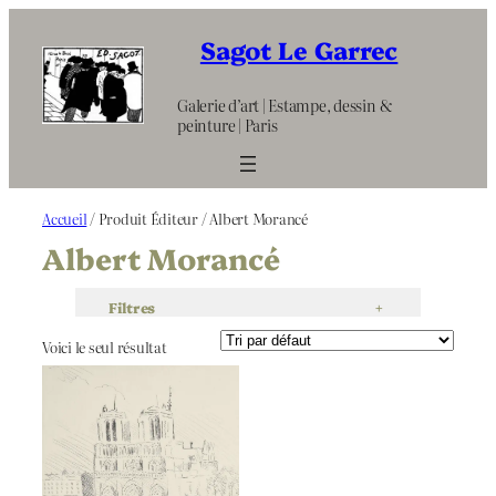
Aller
au
Sagot Le Garrec
contenu
Galerie d’art | Estampe, dessin &
peinture | Paris
Accueil
/ Produit Éditeur / Albert Morancé
Albert Morancé
Filtres
+
Voici le seul résultat