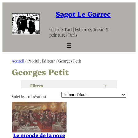
Aller
au
Sagot Le Garrec
contenu
Galerie d’art | Estampe, dessin &
peinture | Paris
Accueil
/ Produit Éditeur / Georges Petit
Georges Petit
Filtres
+
Voici le seul résultat
Le monde de la noce