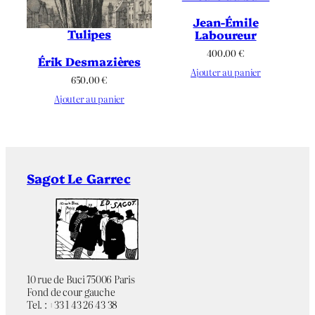
Jean-Émile
Tulipes
Laboureur
400.00
€
Érik Desmazières
Ajouter au panier
650.00
€
Ajouter au panier
Sagot Le Garrec
10 rue de Buci 75006 Paris
Fond de cour gauche
Tel. : +33 1 43 26 43 38