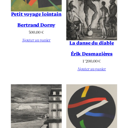
Petit voyage lointain
Bertrand Dorny
500.00
€
Ajouter au panier
La danse du diable
Érik Desmazières
1 ‘200.00
€
Ajouter au panier