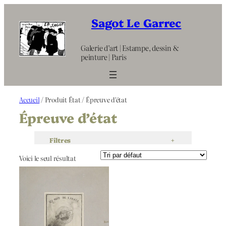
Aller
au
Sagot Le Garrec
contenu
Galerie d’art | Estampe, dessin &
peinture | Paris
Accueil
/ Produit État / Épreuve d'état
Épreuve d’état
Filtres
+
Voici le seul résultat