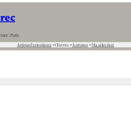
rrec
ture | Paris
Artistes
Expositions
Œuvres
A propos
Ma sélection