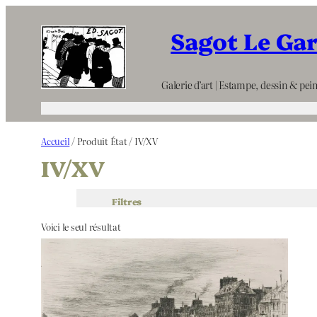
Aller
Sagot Le Ga
au
contenu
Galerie d’art | Estampe, dessin & pein
Accueil
/ Produit État / IV/XV
IV/XV
Filtres
Voici le seul résultat