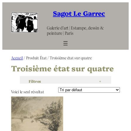
Aller
au
Sagot Le Garrec
contenu
Galerie d’art | Estampe, dessin &
peinture | Paris
Accueil
/ Produit État / Troisième état sur quatre
Troisième état sur quatre
Filtres
+
Voici le seul résultat