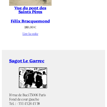
Vue du pont des
Saints Pères
Félix Bracquemond
180.00
€
Lire la suite
Sagot Le Garrec
10 rue de Buci 75006 Paris
Fond de cour gauche
Tel. : +33 1 43 26 43 38