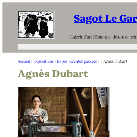
Aller
Sagot Le Ga
au
contenu
Galerie d’art | Estampe, dessin & pein
Accueil
/
Expositions
/
Expos récentes passées
/
/ Agnès Dubart
Agnès Dubart