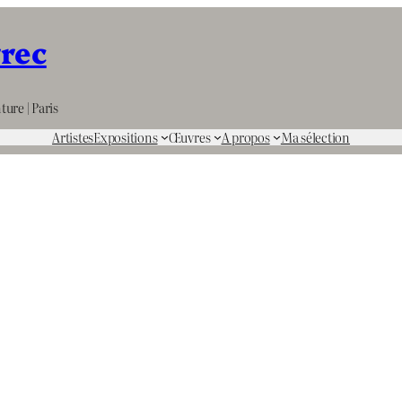
rrec
ture | Paris
Artistes
Expositions
Œuvres
A propos
Ma sélection