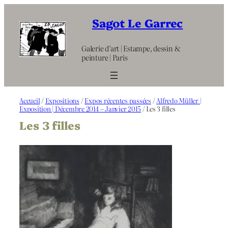
Aller
au
Sagot Le Garrec
contenu
Galerie d’art | Estampe, dessin &
peinture | Paris
Accueil
/
Expositions
/
Expos récentes passées
/
Alfredo Müller |
Exposition | Décembre 2014 – Janvier 2015
/ Les 3 filles
Les 3 filles