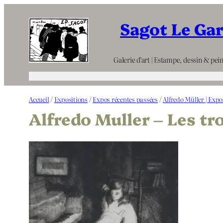
Aller
Sagot Le Ga
au
contenu
Galerie d’art | Estampe, dessin & pein
Accueil
/
Expositions
/
Expos récentes passées
/
Alfredo Müller | Expo
Alfredo Muller – Les tro