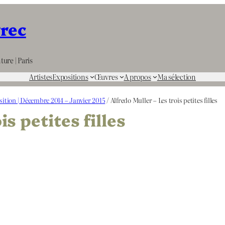
rrec
ture | Paris
Artistes
Expositions
Œuvres
A propos
Ma sélection
sition | Décembre 2014 – Janvier 2015
/ Alfredo Muller – Les trois petites filles
is petites filles