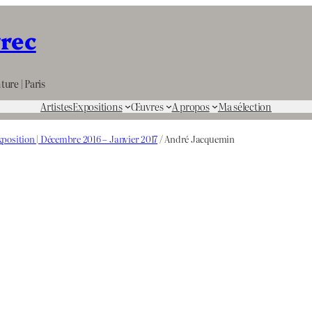
rrec
ture | Paris
Artistes
Expositions
Œuvres
A propos
Ma sélection
position | Décembre 2016 – Janvier 2017
/ André Jacquemin