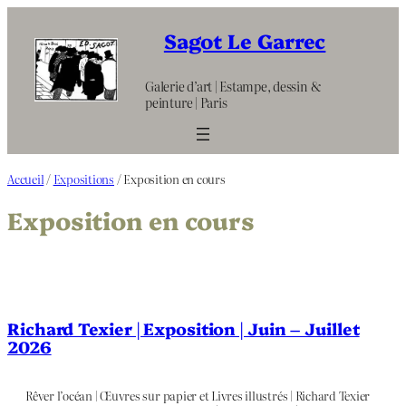
Aller
au
Sagot Le Garrec
contenu
Galerie d’art | Estampe, dessin &
peinture | Paris
Accueil
/
Expositions
/ Exposition en cours
Exposition en cours
Richard Texier | Exposition | Juin – Juillet
2026
Rêver l’océan | Œuvres sur papier et Livres illustrés | Richard Texier