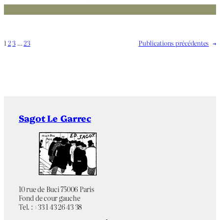
1
2
3
…
23
Publications précédentes
→
Sagot Le Garrec
10 rue de Buci 75006 Paris
Fond de cour gauche
Tel. : +33 1 43 26 43 38