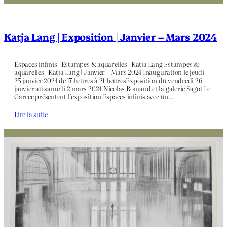
Katja Lang | Exposition | Janvier – Mars 2024
Espaces infinis | Estampes & aquarelles | Katja Lang Estampes &
aquarelles | Katja Lang | Janvier – Mars 2024 Inauguration le jeudi
25 janvier 2024 de 17 heures à 21 heuresExposition du vendredi 26
janvier au samedi 2 mars 2024 Nicolas Romand et la galerie Sagot Le
Garrec présentent l’exposition Espaces infinis avec un…
Lire la suite