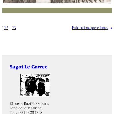
1
2
3
…
23
Publications précédentes
→
Sagot Le Garrec
10 rue de Buci 75006 Paris
Fond de cour gauche
Tel. : +33 1 43 26 43 38