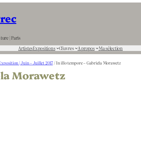
rrec
ture | Paris
Artistes
Expositions
Œuvres
A propos
Ma sélection
xposition | Juin – Juillet 2017
/ In illo tempore – Gabriela Morawetz
iela Morawetz