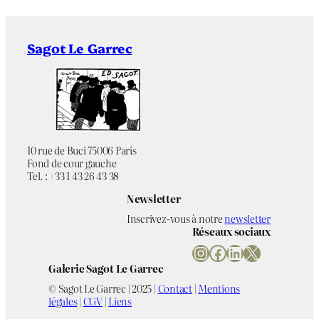
Sagot Le Garrec
10 rue de Buci 75006 Paris
Fond de cour gauche
Tel. : +33 1 43 26 43 38
Newsletter
Inscrivez-vous à notre
newsletter
Réseaux sociaux
Instagram
Facebook
LinkedIn
X
Galerie Sagot Le Garrec
© Sagot Le Garrec | 2025 |
Contact
|
Mentions
légales
|
CGV
|
Liens