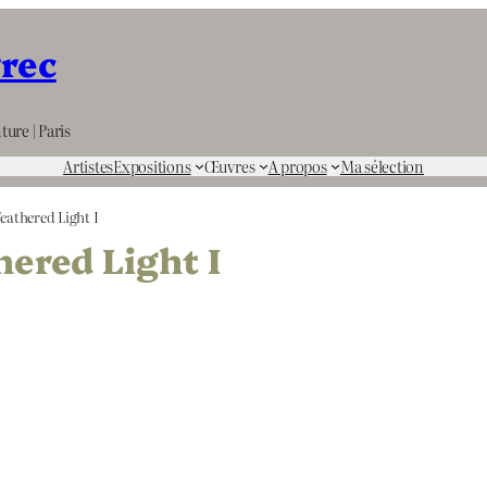
rrec
ture | Paris
Artistes
Expositions
Œuvres
A propos
Ma sélection
eathered Light I
ered Light I