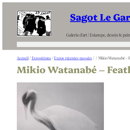
Aller
Sagot Le Ga
au
contenu
Galerie d’art | Estampe, dessin & pein
Accueil
/
Expositions
/
Expos récentes passées
/
/ Mikio Watanabé – F
Mikio Watanabé – Feath