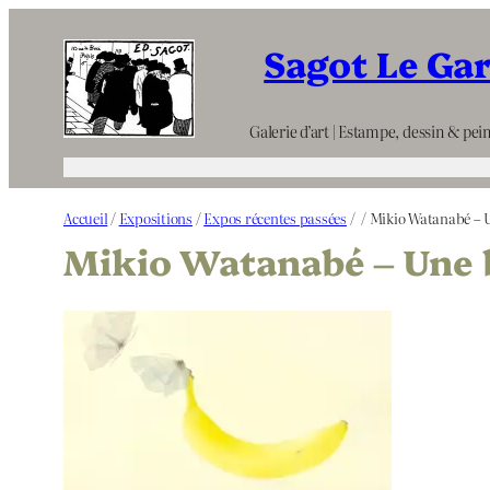
Aller
Sagot Le Ga
au
contenu
Galerie d’art | Estampe, dessin & pein
Accueil
/
Expositions
/
Expos récentes passées
/
/ Mikio Watanabé – 
Mikio Watanabé – Une