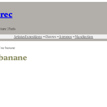
rrec
ture | Paris
Artistes
Expositions
Œuvres
A propos
Ma sélection
Une banane
 banane