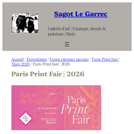
Aller
au
Sagot Le Garrec
contenu
Galerie d’art | Estampe, dessin &
peinture | Paris
Accueil
/
Expositions
/
Expos récentes passées
/
Paris Print Fair |
Mars 2026
/ Paris Print Fair | 2026
Paris Print Fair | 2026