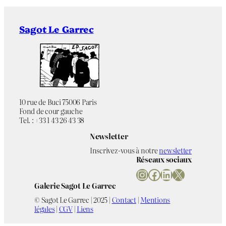
Sagot Le Garrec
10 rue de Buci 75006 Paris
Fond de cour gauche
Tel. : +33 1 43 26 43 38
Newsletter
Inscrivez-vous à notre
newsletter
Réseaux sociaux
Instagram
Facebook
LinkedIn
X
Galerie Sagot Le Garrec
© Sagot Le Garrec | 2025 |
Contact
|
Mentions
légales
|
CGV
|
Liens