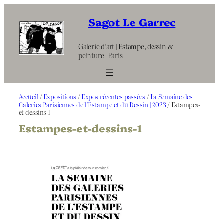
Aller
au
Sagot Le Garrec
contenu
Galerie d’art | Estampe, dessin &
peinture | Paris
Accueil
/
Expositions
/
Expos récentes passées
/
La Semaine des
Galeries Parisiennes de l’Estampe et du Dessin | 2023
/ Estampes-
et-dessins-1
Estampes-et-dessins-1