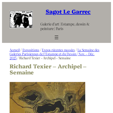
Aller
au
Sagot Le Garrec
contenu
Galerie d’art | Estampe, dessin &
peinture | Paris
Accueil
/
Expositions
/
Expos récentes passées
/
La Semaine des
Galeries Parisiennes de l’Estampe et du Dessin | Nov. – Déc.
2025
/ Richard Texier – Archipel – Semaine
Richard Texier – Archipel –
Semaine