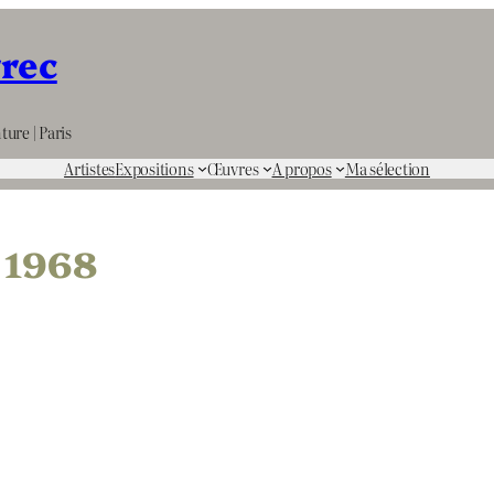
rrec
ture | Paris
Artistes
Expositions
Œuvres
A propos
Ma sélection
 1968