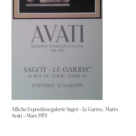
Affiche Exposition galerie Sagot – Le Garrec. Mario
Avati – Mars 1979