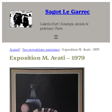
Aller
au
Sagot Le Garrec
contenu
Galerie d’art | Estampe, dessin &
peinture | Paris
Accueil
/
Nos expositions anciennes
/ Exposition M. Avati – 1979
Exposition M. Avati – 1979