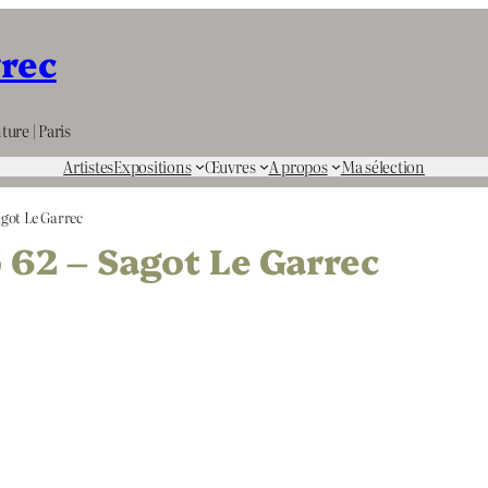
rrec
ture | Paris
Artistes
Expositions
Œuvres
A propos
Ma sélection
got Le Garrec
62 – Sagot Le Garrec