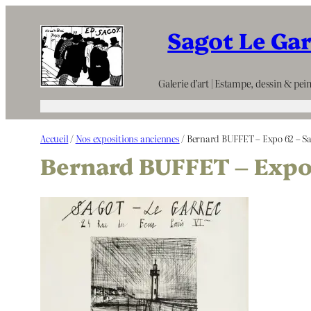
Aller
Sagot Le Ga
au
contenu
Galerie d’art | Estampe, dessin & pein
Accueil
/
Nos expositions anciennes
/ Bernard BUFFET – Expo 62 – Sa
Bernard BUFFET – Expo 