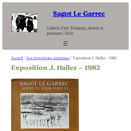
Aller
au
Sagot Le Garrec
contenu
Galerie d’art | Estampe, dessin &
peinture | Paris
Accueil
/
Nos expositions anciennes
/ Exposition J. Hallez – 1982
Exposition J. Hallez – 1982