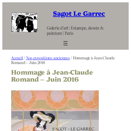
Aller
au
Sagot Le Garrec
contenu
Galerie d’art | Estampe, dessin &
peinture | Paris
Accueil
/
Nos expositions anciennes
/ Hommage à Jean-Claude
Romand – Juin 2016
Hommage à Jean-Claude
Romand – Juin 2016