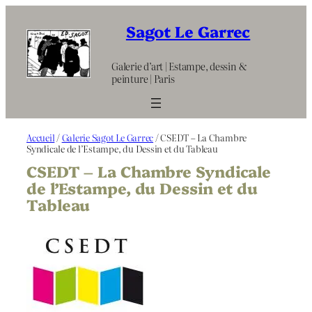
Aller
au
Sagot Le Garrec
contenu
Galerie d’art | Estampe, dessin &
peinture | Paris
Accueil
/
Galerie Sagot Le Garrec
/ CSEDT – La Chambre
Syndicale de l’Estampe, du Dessin et du Tableau
CSEDT – La Chambre Syndicale
de l’Estampe, du Dessin et du
Tableau