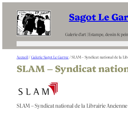
Aller
Sagot Le Ga
au
contenu
Galerie d’art | Estampe, dessin & pein
Accueil
/
Galerie Sagot Le Garrec
/ SLAM – Syndicat national de la Li
SLAM – Syndicat nation
SLAM – Syndicat national de la Librairie Ancienn