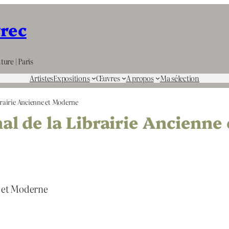
rrec
ture | Paris
Artistes
Expositions
Œuvres
A propos
Ma sélection
brairie Ancienne et Moderne
al de la Librairie Ancienne
e et Moderne