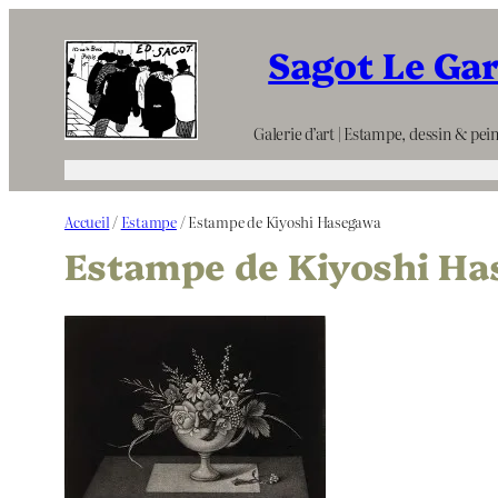
Aller
Sagot Le Ga
au
contenu
Galerie d’art | Estampe, dessin & pein
Accueil
/
Estampe
/ Estampe de Kiyoshi Hasegawa
Estampe de Kiyoshi H