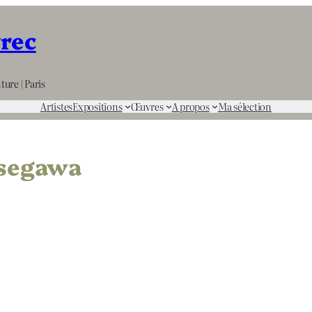
rrec
ture | Paris
Artistes
Expositions
Œuvres
A propos
Ma sélection
asegawa