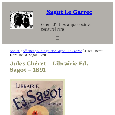
Aller
au
Sagot Le Garrec
contenu
Galerie d’art | Estampe, dessin &
peinture | Paris
Accueil
/
Affiches pour la galerie Sagot – Le Garrec
/ Jules Chéret –
Librairie Ed. Sagot – 1891
Jules Chéret – Librairie Ed.
Sagot – 1891