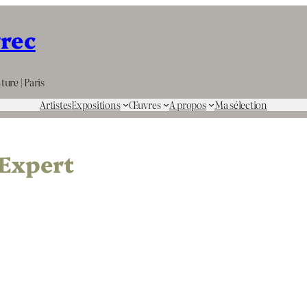
rrec
ture | Paris
Artistes
Expositions
Œuvres
A propos
Ma sélection
Expert