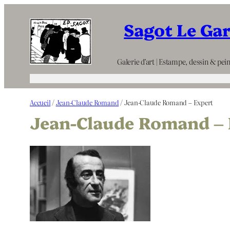
Aller
Sagot Le Ga
au
contenu
Galerie d’art | Estampe, dessin & pein
Accueil
/
Jean-Claude Romand
/ Jean-Claude Romand – Expert
Jean-Claude Romand – 