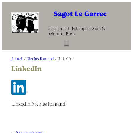
Aller
au
Sagot Le Garrec
contenu
Galerie d’art | Estampe, dessin &
peinture | Paris
Accueil
/
Nicolas Romand
/ LinkedIn
LinkedIn
LinkedIn Nicolas Romand
←
Nicolas Romand