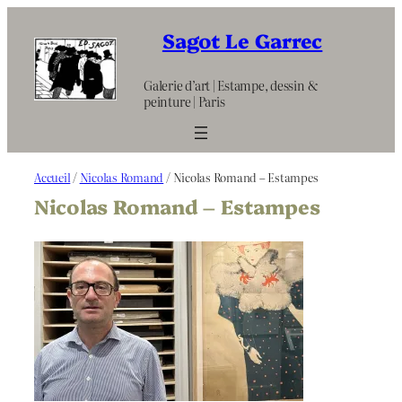
Aller
au
Sagot Le Garrec
contenu
Galerie d’art | Estampe, dessin &
peinture | Paris
Accueil
/
Nicolas Romand
/ Nicolas Romand – Estampes
Nicolas Romand – Estampes