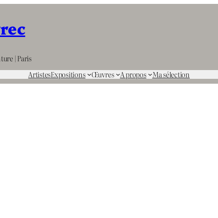
rrec
ture | Paris
Artistes
Expositions
Œuvres
A propos
Ma sélection