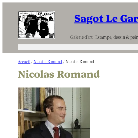
Aller
Sagot Le Ga
au
contenu
Galerie d’art | Estampe, dessin & pein
Accueil
/
Nicolas Romand
/ Nicolas Romand
Nicolas Romand