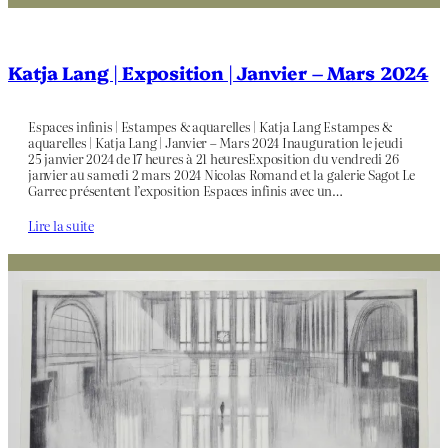
Katja Lang | Exposition | Janvier – Mars 2024
Espaces infinis | Estampes & aquarelles | Katja Lang Estampes &
aquarelles | Katja Lang | Janvier – Mars 2024 Inauguration le jeudi
25 janvier 2024 de 17 heures à 21 heuresExposition du vendredi 26
janvier au samedi 2 mars 2024 Nicolas Romand et la galerie Sagot Le
Garrec présentent l’exposition Espaces infinis avec un…
Lire la suite