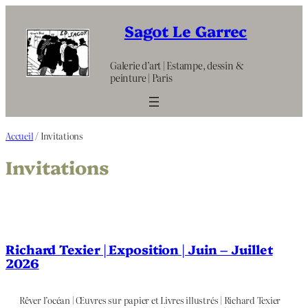
Aller
au
Sagot Le Garrec
contenu
Galerie d’art | Estampe, dessin &
peinture | Paris
Accueil
/ Invitations
Invitations
Richard Texier | Exposition | Juin – Juillet
2026
Rêver l’océan | Œuvres sur papier et Livres illustrés | Richard Texier