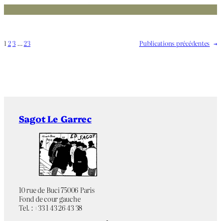
1
2
3
…
23
Publications précédentes
→
Sagot Le Garrec
10 rue de Buci 75006 Paris
Fond de cour gauche
Tel. : +33 1 43 26 43 38