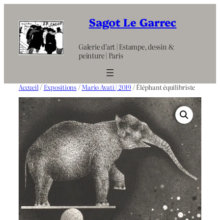
Aller
au
Sagot Le Garrec
contenu
Galerie d’art | Estampe, dessin &
peinture | Paris
Accueil
/
Expositions
/
Mario Avati | 2019
/ Éléphant équilibriste