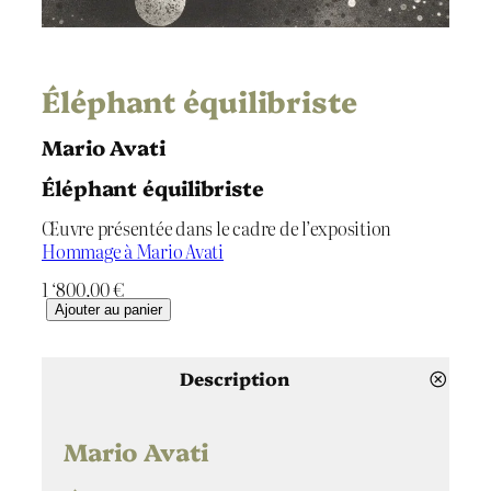
Éléphant équilibriste
Mario Avati
Éléphant équilibriste
Œuvre présentée dans le cadre de l’exposition
Hommage à Mario Avati
1 ‘800.00
€
q
Ajouter au panier
u
a
n
Description
t
i
t
Mario Avati
é