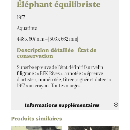
d
Éléphant équilibriste
e
É
1957
l
é
Aquatinte
p
h
448 x 607 mm – [503 x 662 mm]
a
n
Description détaillée | État de
t
conservation
é
Superbe épreuve de l’état définitif sur vélin
q
filigrané : « BFK Rives », annotée : « épreuve
u
d’artiste », numérotée, titrée, signée et datée : «
i
1957 » au crayon. Toutes marges.
l
i
b
r
Informations supplémentaires
i
s
Produits similaires
Attributs
Valeur
t
Mario Avati
Artiste
e