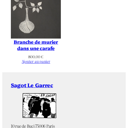
Définitif
État
Non applicable
Éditeur
Non applicable
Imprimeur
Branche de murier
dans une carafe
Référence
Passeron 214
800.00
€
bibliographique
Ajouter au panier
Noir & Blanc
Chromie
Sagot Le Garrec
Animalier
,
Astre
,
Thématique
Éléphant
,
Figuratif
10 rue de Buci 75006 Paris