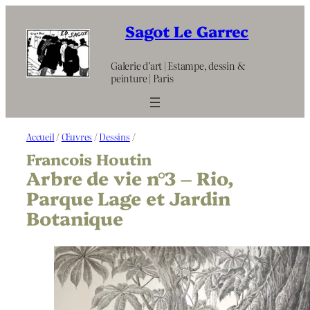
Aller
au
Sagot Le Garrec
contenu
Galerie d’art | Estampe, dessin &
peinture | Paris
Accueil
/
Œuvres
/
Dessins
/
Francois Houtin
Arbre de vie n°3 – Rio,
Parque Lage et Jardin
Botanique