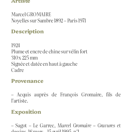
Artiste
Marcel GROMAIRE
Noyelles sur Sambre 1892 – Paris 1971
Description
1924
Plume et encre de chine sur vélin fort
310 x 225 mm
Signée et datée en haut à gauche
Cadre
Provenance
– Acquis auprès de François Gromaire, fils de
l’artiste.
Exposition
– Sagot – Le Garrec,
Marcel Gromaire – Gravures et
dessins
, 16 mars – 15 avril 1995, n°1.