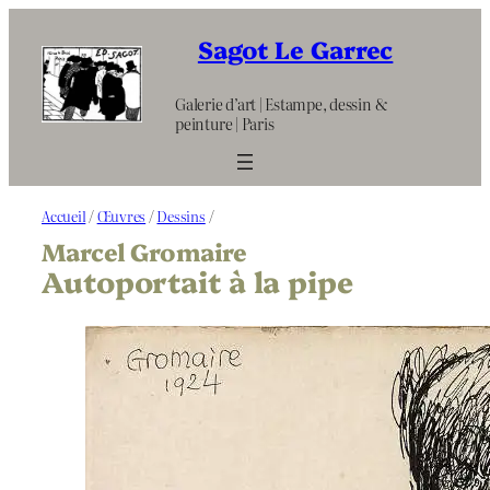
Aller
au
Sagot Le Garrec
contenu
Galerie d’art | Estampe, dessin &
peinture | Paris
Accueil
/
Œuvres
/
Dessins
/
Marcel Gromaire
Autoportait à la pipe