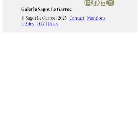
Instagram
Facebook
LinkedIn
X
Galerie Sagot Le Garrec
© Sagot Le Garrec | 2025 |
Contact
|
Mentions
légales
|
CGV
|
Liens