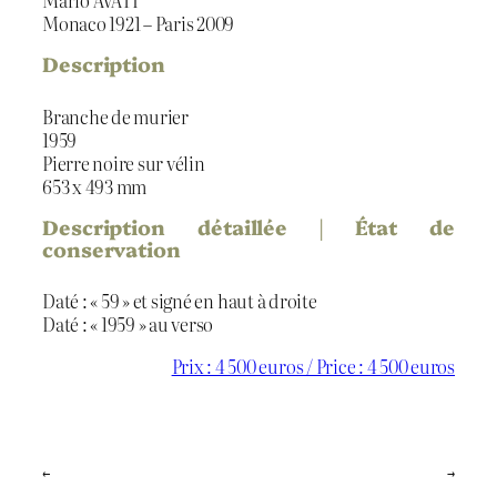
Mario AVATI
Monaco 1921 – Paris 2009
Description
Branche de murier
1959
Pierre noire sur vélin
653 x 493 mm
Description détaillée | État de
conservation
Daté : « 59 » et signé en haut à droite
Daté : « 1959 » au verso
Prix : 4 500 euros / Price : 4 500 euros
←
→