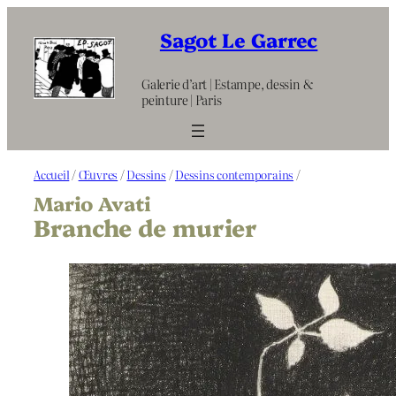
Aller
au
Sagot Le Garrec
contenu
Galerie d’art | Estampe, dessin &
peinture | Paris
Accueil
/
Œuvres
/
Dessins
/
Dessins contemporains
/
Mario Avati
Branche de murier