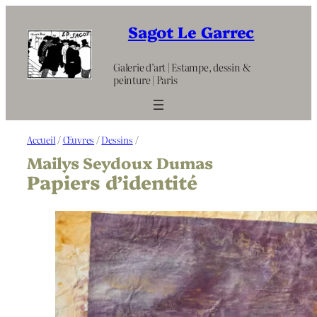
Aller
au
Sagot Le Garrec
contenu
Galerie d’art | Estampe, dessin &
peinture | Paris
Accueil
/
Œuvres
/
Dessins
/
Mailys Seydoux Dumas
Papiers d’identité