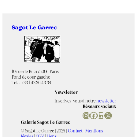
Sagot Le Garrec
10 rue de Buci 75006 Paris
Fond de cour gauche
Tel. : +33 1 43 26 43 38
Newsletter
Inscrivez-vous à notre
newsletter
Réseaux sociaux
Instagram
Facebook
LinkedIn
X
Galerie Sagot Le Garrec
© Sagot Le Garrec | 2025 |
Contact
|
Mentions
légales
|
CGV
|
Liens