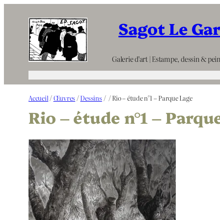
Aller
Sagot Le Ga
au
contenu
Galerie d’art | Estampe, dessin & pein
Accueil
/
Œuvres
/
Dessins
/
/ Rio – étude n°1 – Parque Lage
Rio – étude n°1 – Parqu