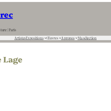
rrec
ture | Paris
Artistes
Expositions
Œuvres
A propos
Ma sélection
e Lage