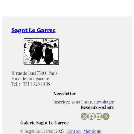
Sagot Le Garrec
10 rue de Buci 75006 Paris
Fond de cour gauche
Tel. : +33 1 43 26 43 38
Newsletter
Inscrivez-vous à notre
newsletter
Réseaux sociaux
Instagram
Facebook
LinkedIn
X
Galerie Sagot Le Garrec
© Sagot Le Garrec | 2025 |
Contact
|
Mentions