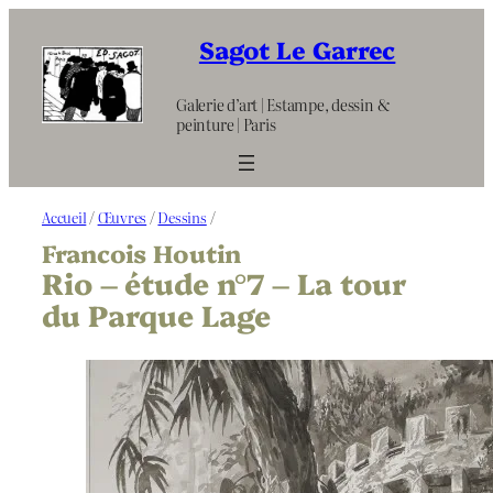
Aller
au
Sagot Le Garrec
contenu
Galerie d’art | Estampe, dessin &
peinture | Paris
Accueil
/
Œuvres
/
Dessins
/
Francois Houtin
Rio – étude n°7 – La tour
du Parque Lage