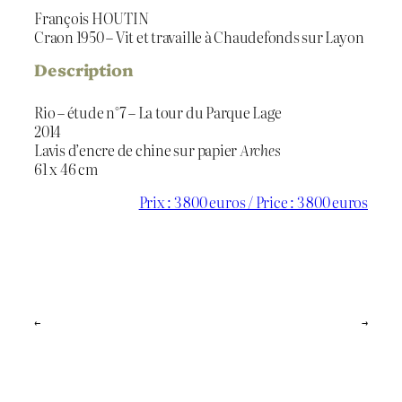
François HOUTIN
Craon 1950 – Vit et travaille à Chaudefonds sur Layon
Description
Rio – étude n°7 – La tour du Parque Lage
2014
Lavis d’encre de chine sur papier
Arches
61 x 46 cm
Prix : 3 800 euros / Price : 3 800 euros
←
→