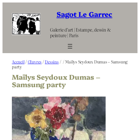
Aller
au
Sagot Le Garrec
contenu
Galerie d’art | Estampe, dessin &
peinture | Paris
Accueil
/
Œuvres
/
Dessins
/
/ Maïlys Seydoux Dumas – Samsung
party
Maïlys Seydoux Dumas –
Samsung party