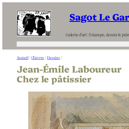
Aller
Sagot Le Ga
au
contenu
Galerie d’art | Estampe, dessin & pein
Accueil
/
Œuvres
/
Dessins
/
Jean-Émile Laboureur
Chez le pâtissier