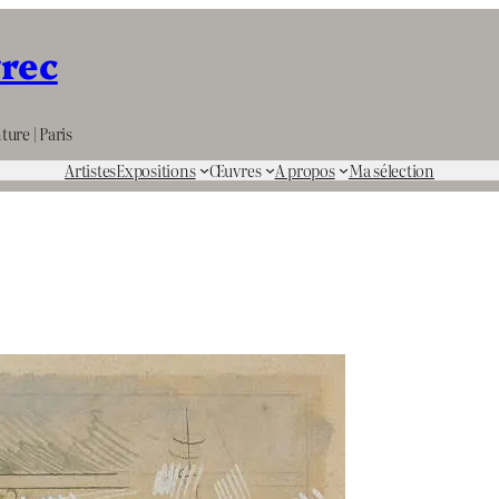
rrec
ture | Paris
Artistes
Expositions
Œuvres
A propos
Ma sélection