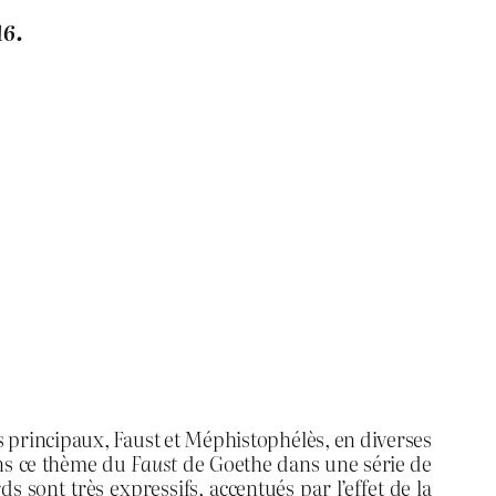
16.
es principaux, Faust et Méphistophélès, en diverses
ons ce thème du
Faust
de Goethe dans une série de
s sont très expressifs, accentués par l’effet de la