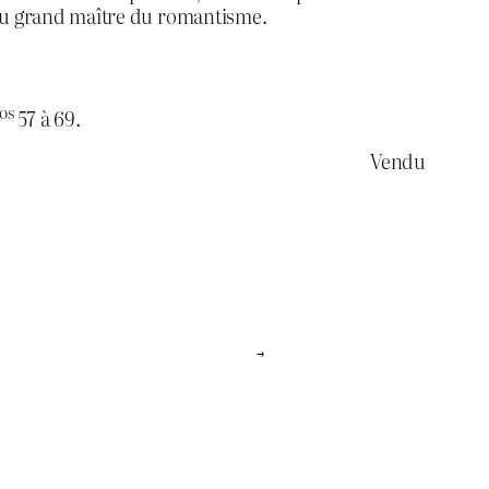
 du grand maître du romantisme.
os
57 à 69.
Vendu
→